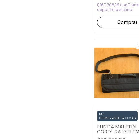
$167.708,16
con
Trans
depósito bancario
5%
COMPRANDO 3 O MÁS
FUNDA MALETIN
CORDURA 17 ELE
CON CORREA FRI