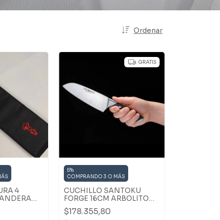
Ordenar
GRATIS
5%
MÁS
COMPRANDO 3 O MÁS
RA 4
CUCHILLO SANTOKU
BANDERA
FORGE 16CM ARBOLITO
CAJA PREMIUM
$178.355,80