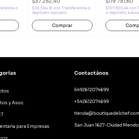
$37.282,40
$119.781,60
ferencia o
$33.554,16
con
Transferencia o
$107.803,44
con
depósito bancario
o depósito banca
gorías
Contactános
5492612074699
ctos
+542612074699
utos y Asoc.
tienda@boutiquedelchef.co
ET
San Juan 1627-Ciudad Mendo
entaria para Empresas
ros