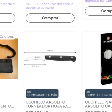
depósito bancari
ferencia o
$49.120,20
con
Transferencia o
depósito bancario
GRATIS
5%
5%
COMPRANDO 3 O MÁS
COMPRANDO 3 O 
CUCHILLO ARBOLITO
CUCHILLO NAK
MENTOS
TORNEADOR HOJA 6,5
ARBOLITO CA
DA
CM
PREMIUM