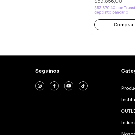
$59.856,00
$53.870,40
con
Trans
depósito bancario
Comprar
Seguinos
Cate
Produ
Instit
OUTL
Indum
Nosot