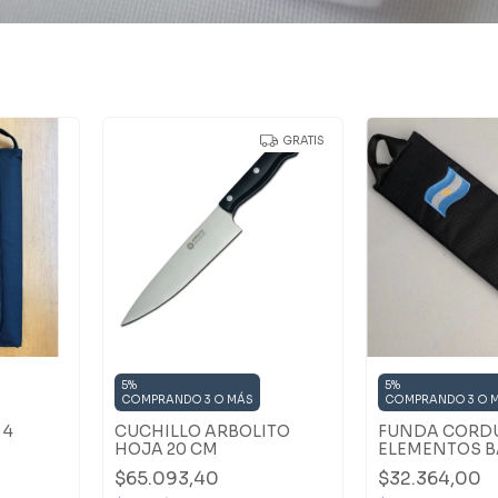
GRATIS
5%
5%
COMPRANDO 3 O MÁS
COMPRANDO 3 O 
 4
CUCHILLO ARBOLITO
FUNDA CORDU
HOJA 20 CM
ELEMENTOS 
ARGENTINA
$65.093,40
$32.364,00