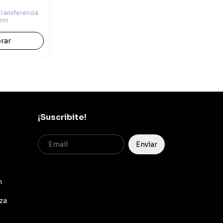
Transferencia
rio
¡Suscribite!
m
za