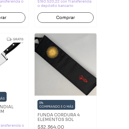
ransferencia o
$160.520,22
con
Transferencia
o
o depósito bancario
rar
GRATIS
MÁS
5%
NDIAL
COMPRANDO 3 O MÁS
CM
FUNDA CORDURA 4
ELEMENTOS SOL
ransferencia o
$32.364,00