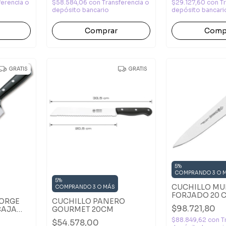
ferencia o
$58.584,06
con
Transferencia o
$29.127,60
con
T
depósito bancario
depósito bancari
Comp
GRATIS
GRATIS
5%
COMPRANDO 3 O 
5%
CUCHILLO MU
COMPRANDO 3 O MÁS
FORJADO 20 
FORGE
CUCHILLO PANERO
$98.721,80
CAJA
GOURMET 20CM
$88.849,62
con
T
$54.578,00