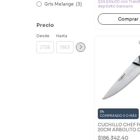
$24.534,00
con
Trans
Gris Melange
(3)
depósito bancario
Comprar
Precio
Desde
Hasta
5%
COMPRANDO 3 O MÁS
CUCHILLO CHEF 
20CM ARBOLITO 
PREMIUM
$186.342,40