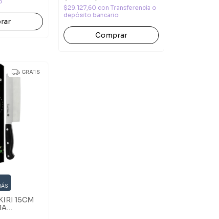
o
$29.127,60
con
Transferencia o
depósito bancario
Comprar
GRATIS
MÁS
IRI 15CM
JA